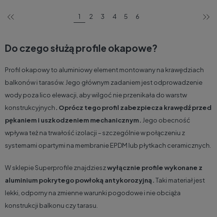
1
2
3
4
5
6
Do czego służą profile okapowe?
Profil okapowy to aluminiowy element montowany na krawędziach
balkonów i tarasów. Jego głównym zadaniem jest odprowadzenie
wody poza lico elewacji, aby wilgoć nie przenikała do warstw
konstrukcyjnych
. Oprócz tego profil zabezpiecza krawędź przed
pękaniem i uszkodzeniem mechanicznym.
Jego obecność
wpływa też na trwałość izolacji – szczególnie w połączeniu z
systemami opartymi na
membranie EPDM
lub płytkach ceramicznych.
W sklepie Superprofile znajdziesz
wyłącznie profile wykonane z
aluminium pokrytego powłoką antykorozyjną.
Taki materiał jest
lekki, odporny na zmienne warunki pogodowe i nie obciąża
konstrukcji balkonu czy tarasu.