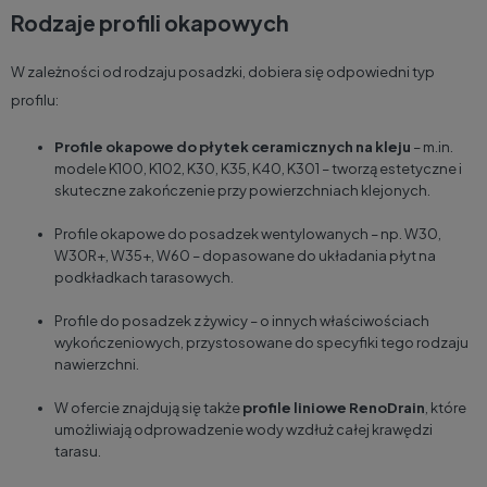
Rodzaje profili okapowych
W zależności od rodzaju posadzki, dobiera się odpowiedni typ
profilu:
Profile okapowe do płytek ceramicznych
na kleju
– m.in.
modele K100, K102, K30, K35, K40, K301 – tworzą estetyczne i
skuteczne zakończenie przy powierzchniach klejonych.
Profile okapowe do posadzek wentylowanych
– np. W30,
W30R+, W35+, W60 – dopasowane do układania płyt na
podkładkach tarasowych.
Profile do posadzek z żywicy
– o innych właściwościach
wykończeniowych, przystosowane do specyfiki tego rodzaju
nawierzchni.
W ofercie znajdują się także
profile liniowe RenoDrain
, które
umożliwiają odprowadzenie wody wzdłuż całej krawędzi
tarasu.