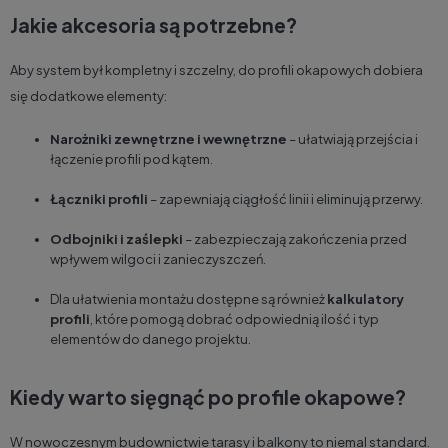
Jakie akcesoria są potrzebne?
Aby system był kompletny i szczelny, do profili okapowych dobiera
się dodatkowe elementy:
Narożniki
zewnętrzne i wewnętrzne
– ułatwiają przejścia i
łączenie profili pod kątem.
Łączniki profili
– zapewniają ciągłość linii i eliminują przerwy.
Odbojniki i zaślepki
– zabezpieczają zakończenia przed
wpływem wilgoci i zanieczyszczeń.
Dla ułatwienia montażu dostępne są również
kalkulatory
profili
, które pomogą dobrać odpowiednią ilość i typ
elementów do danego projektu.
Kiedy warto sięgnąć po profile okapowe?
W nowoczesnym budownictwie tarasy i balkony to niemal standard.