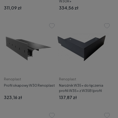
W30R+
311,09 zł
334,56 zł
Renoplast
Renoplast
Profil okapowy W30 Renoplast
Narożnik W35+ do łączenia
profili W35+ z W35B (profil
boczny z głównym) Renoplast
323,16 zł
137,87 zł