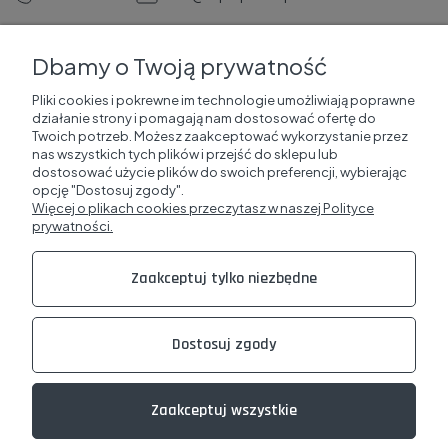
Dbamy o Twoją prywatność
Pomoc
Pliki cookies i pokrewne im technologie umożliwiają poprawne
działanie strony i pomagają nam dostosować ofertę do
Korzyści dla klientów
Twoich potrzeb. Możesz zaakceptować wykorzystanie przez
nas wszystkich tych plików i przejść do sklepu lub
dostosować użycie plików do swoich preferencji, wybierając
SuperProfile
opcję "Dostosuj zgody".
Więcej o plikach cookies przeczytasz w naszej Polityce
prywatności.
Zakupy i obsługa
Zaakceptuj tylko niezbędne
Sklepy Online
Dostosuj zgody
Zaakceptuj wszystkie
made with
by