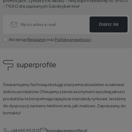
promocjach. Zyskasz 5% rabatu - Twój kupon rabatowy to: SP500
- TYLKO dla zapisanych Subskrybentów!
Zapisz się
Akceptuję
Regulamin
oraz
Politykę prywatności
Gwarantujemy fachową obsługę oraz pełne doradztwo w zakresie
doboru produktów. Oferujemy szeroki asortyment wysokiej jakości
produktów, które spełniają najwyższe standardy rynkowe. Jesteśmy
do dyspozycji zarówno telefonicznie, jak i mailowo. Zapraszamy do
kontaktu!
+48 690 90 13 12
biuro@superprofile.pl