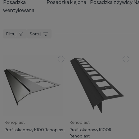
Posadzka klejona
Posadzka z żywicy
Na
Posadzka
wentylowana
Filtruj
Sortuj
Renoplast
Renoplast
Profil okapowy K100 Renoplast
Profil okapowy K100R
Renoplast