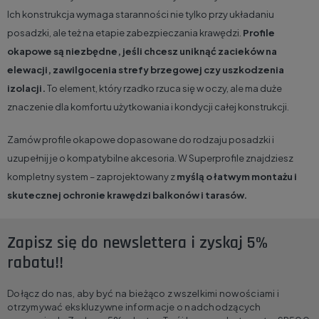
Ich konstrukcja wymaga staranności nie tylko przy układaniu
posadzki, ale też na etapie zabezpieczania krawędzi.
Profile
okapowe są niezbędne, jeśli chcesz uniknąć zacieków na
elewacji, zawilgocenia strefy brzegowej czy uszkodzenia
izolacji.
To element, który rzadko rzuca się w oczy, ale ma duże
znaczenie dla komfortu użytkowania i kondycji całej konstrukcji.
Zamów profile okapowe dopasowane do rodzaju posadzki i
uzupełnij je o kompatybilne akcesoria. W Superprofile znajdziesz
kompletny system – zaprojektowany z
myślą o łatwym montażu i
skutecznej ochronie krawędzi balkonów i tarasów.
Zapisz się do newslettera i zyskaj 5%
rabatu!!
Dołącz do nas, aby być na bieżąco z wszelkimi nowościami i
otrzymywać ekskluzywne informacje o nadchodzących