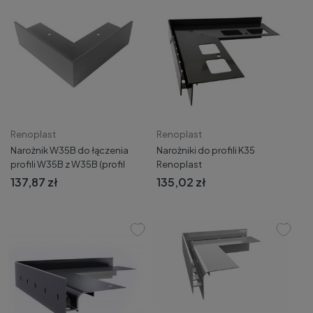
Renoplast
Renoplast
Narożnik W35B do łączenia
Narożniki do profili K35
profili W35B z W35B (profil
Renoplast
boczny z profilem bocznym)
137,87 zł
135,02 zł