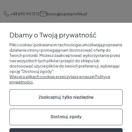
+48 690 90 13 12
biuro@superprofile.pl
Dbamy o Twoją prywatność
Pomoc
Pliki cookies i pokrewne im technologie umożliwiają poprawne
działanie strony i pomagają nam dostosować ofertę do
Korzyści dla klientów
Twoich potrzeb. Możesz zaakceptować wykorzystanie przez
nas wszystkich tych plików i przejść do sklepu lub
dostosować użycie plików do swoich preferencji, wybierając
SuperProfile
opcję "Dostosuj zgody".
Więcej o plikach cookies przeczytasz w naszej Polityce
prywatności.
Zakupy i obsługa
Zaakceptuj tylko niezbędne
Sklepy Online
Dostosuj zgody