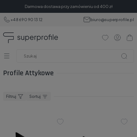
Darmowa dostawa przy zamówieniu od 400 zł
+48 690 90 13 12
biuro@superprofile.pl
Profile Attykowe
Filtruj
Sortuj