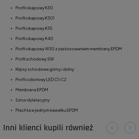
Profil okapowy K30
Profil okapowy K301
Profil okapowy K35
Profil okapowy K40
P
rofil okapowy W30 z zastosowaniem membrany EPDM
Profil schodowy SW
Klipsy schodowe górny i dolny
Profil cokołowy LED C1 i C2
Membrana EPDM
Sznur dylatacyjny
Płachta w jednym kawałku EPDM
Inni klienci kupili również