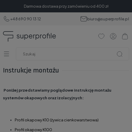
Darmowa dostawa przy zamówieniu od 400 zł
+48 690 90 13 12
biuro@superprofile.pl
Instrukcje montażu
Poniżej przedstawiamy poglądowe instrukcję montażu
systemów okapowych oraz izolacyjnych:
Profil okapowy K10 (żywica cienkowarstwowa)
Profil okapowy K100