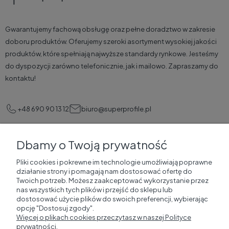
Gwarantujemy fachową obsługę oraz pełne doradztwo w zakresie
doboru produktów. Oferujemy szeroki asortyment wysokiej jakości
produktów, które spełniają najwyższe standardy rynkowe. Jesteśmy
do dyspozycji zarówno telefonicznie, jak i mailowo. Zapraszamy do
kontaktu!
+48 690 90 13 12
biuro@superprofile.pl
Dbamy o Twoją prywatność
Pomoc
Pliki cookies i pokrewne im technologie umożliwiają poprawne
działanie strony i pomagają nam dostosować ofertę do
Korzyści dla klientów
Twoich potrzeb. Możesz zaakceptować wykorzystanie przez
nas wszystkich tych plików i przejść do sklepu lub
dostosować użycie plików do swoich preferencji, wybierając
SuperProfile
opcję "Dostosuj zgody".
Więcej o plikach cookies przeczytasz w naszej Polityce
prywatności.