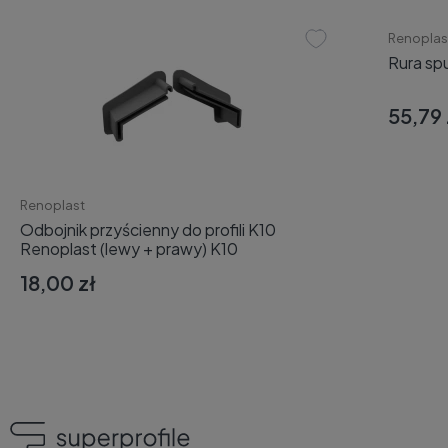
Renoplas
Rura sp
55,79 
Renoplast
Odbojnik przyścienny do profili K10
Renoplast (lewy + prawy) K10
18,00 zł