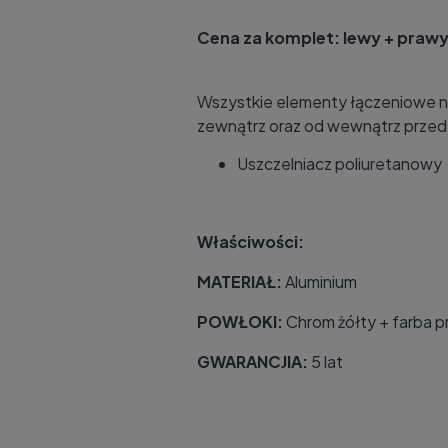
Cena za komplet: lewy + prawy
Wszystkie elementy łączeniowe na
zewnątrz oraz od wewnątrz prze
Uszczelniacz poliuretanowy
Właściwości:
MATERIAŁ:
Aluminium
POWŁOKI:
Chrom żółty + farba 
GWARANCJIA:
5 lat