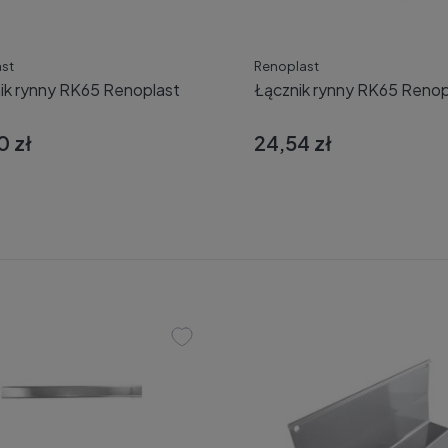
st
Renoplast
ik rynny RK65 Renoplast
Łącznik rynny RK65 Renop
0 zł
24,54 zł
Dodaj do koszyka
Dodaj do koszyka