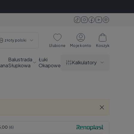
złoty polski
Ulubione
Moje konto
Koszyk
Balustrada
Łuki
Kalkulatory
ana
Słupkowa
Okapowe