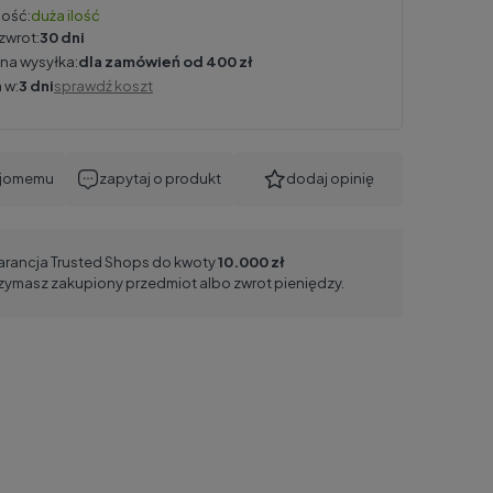
ość:
duża ilość
zwrot:
30 dni
na wysyłka:
dla zamówień od 400 zł
 w:
3 dni
sprawdź koszt
ajomemu
zapytaj o produkt
dodaj opinię
rancja Trusted Shops do kwoty
10.000 zł
zymasz zakupiony przedmiot albo zwrot pieniędzy.