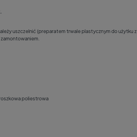
.
leży uszczelnić (preparatem trwale plastycznym do użytku 
d zamontowaniem.
proszkowa poliestrowa