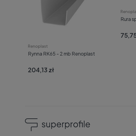
Renopla
Rura s
75,75
Renoplast
Rynna RK65 - 2 mb Renoplast
204,13 zł
Do koszyka