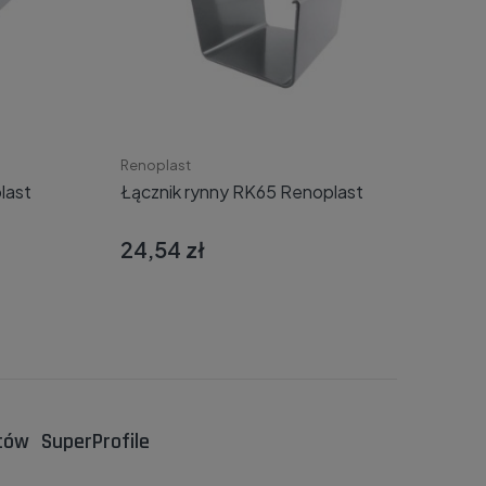
Renoplast
last
Łącznik rynny RK65 Renoplast
24,54 zł
Do koszyka
ntów
SuperProfile