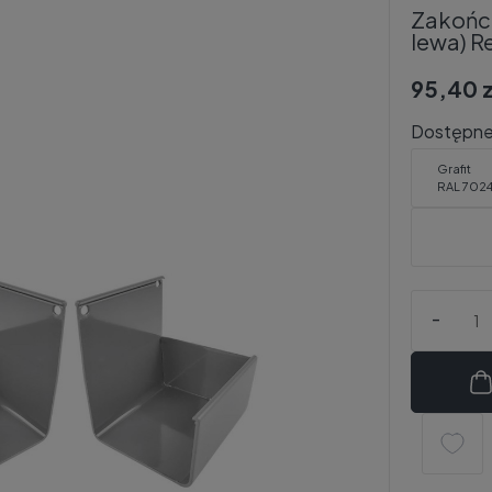
Zakończ
lewa) R
95,40 z
Dostępne 
Grafit
RAL 702
-