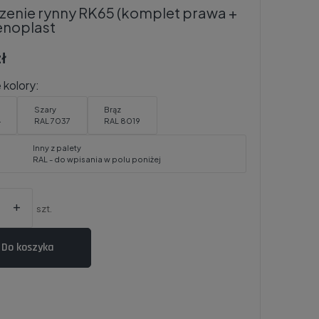
enie rynny RK65 (komplet prawa +
enoplast
ł
kolory:
Szary
Brąz
4
RAL 7037
RAL 8019
Inny z palety
RAL - do wpisania w polu poniżej
+
szt.
Do koszyka