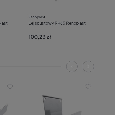
75,
Renoplast
last
Lej spustowy RK65 Renoplast
100,23 zł
Dodaj do koszyka
Reno
Obe
Ren
31,