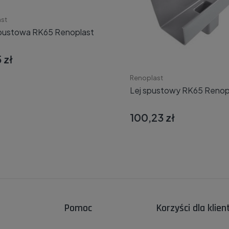
st
pustowa RK65 Renoplast
 zł
Do koszyka
Renoplast
Lej spustowy RK65 Renop
100,23 zł
Do koszyka
Pomoc
Korzyści dla klie