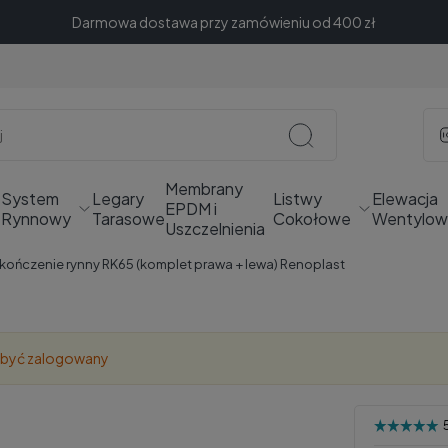
Darmowa dostawa przy zamówieniu od 400 zł
Membrany
System
Legary
Listwy
Elewacja
EPDM i
e
Rynnowy
Tarasowe
Cokołowe
Wentylow
Uszczelnienia
kończenie rynny RK65 (komplet prawa + lewa) Renoplast
 być zalogowany