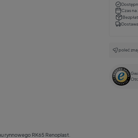
Dostępn
Czas na 
Bezpłat
Dostawa
poleć zn
Gwa
Otr
emu rynnowego
RK65 Renoplast
.