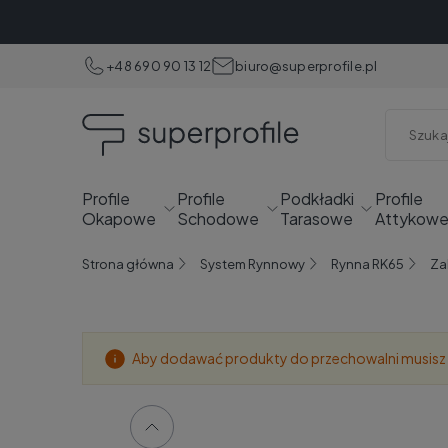
+48 690 90 13 12
biuro@superprofile.pl
Profile
Profile
Podkładki
Profile
Okapowe
Schodowe
Tarasowe
Attykow
Strona główna
System Rynnowy
Rynna RK65
Za
Aby dodawać produkty do przechowalni musisz