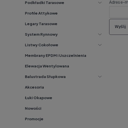
Adres e-ma
Podkładki Tarasowe
Profile Attykowe
Legary Tarasowe
Wyślij
System Rynnowy
Listwy Cokołowe
Membrany EPDM i Uszczelnienia
Elewacja Wentylowana
Balustrada Słupkowa
Akcesoria
Łuki Okapowe
Nowości
Promocje