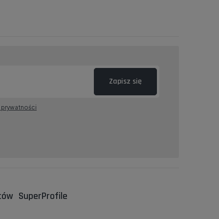
Zapisz się
ę prywatności
ntów
SuperProfile