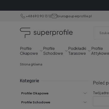
+48 690 90 13 12
biuro@superprofile.pl
Profile
Profile
Podkładki
Profile
Okapowe
Schodowe
Tarasowe
Attykow
Strona główna
Kategorie
Poleć 
Twój adre
Profile Okapowe
Profile Schodowe