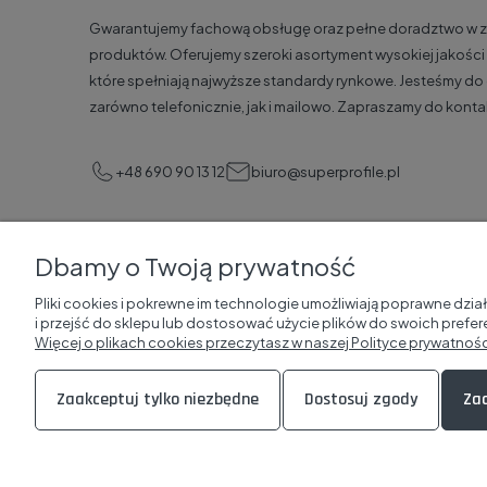
Gwarantujemy fachową obsługę oraz pełne doradztwo w z
produktów. Oferujemy szeroki asortyment wysokiej jakośc
które spełniają najwyższe standardy rynkowe. Jesteśmy do
zarówno telefonicznie, jak i mailowo. Zapraszamy do konta
+48 690 90 13 12
biuro@superprofile.pl
Dbamy o Twoją prywatność
Pliki cookies i pokrewne im technologie umożliwiają poprawne dz
i przejść do sklepu lub dostosować użycie plików do swoich prefere
Więcej o plikach cookies przeczytasz w naszej Polityce prywatnośc
Zaakceptuj tylko niezbędne
Dostosuj zgody
Zaa