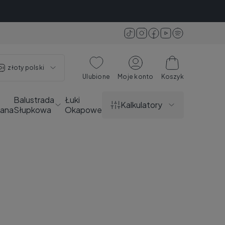
złoty polski
Ulubione
Moje konto
Koszyk
Balustrada
Łuki
Kalkulatory
ana
Słupkowa
Okapowe