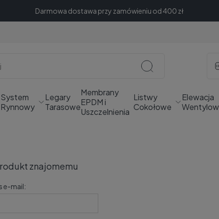
Darmowa dostawa przy zamówieniu od 400 zł
Membrany
System
Legary
Listwy
Elewacja
EPDM i
e
Rynnowy
Tarasowe
Cokołowe
Wentylow
Uszczelnienia
produkt znajomemu
s e-mail: