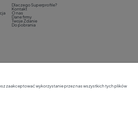
Dlaczego Superprofile?
Kontakt
cja
O nas
Dane firmy
Twoje Zdanie
Do pobrania
żesz zaakceptować wykorzystanie przez nas wszystkich tych plików
Sklep internetowy Shoper Premium