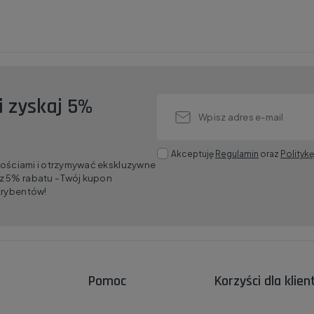
i zyskaj 5%
Akceptuję
Regulamin
oraz
Polityk
wościami i otrzymywać ekskluzywne
 5% rabatu - Twój kupon
krybentów!
Pomoc
Korzyści dla klie