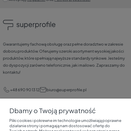
Gwarantujemy fachową obsługę oraz pełne doradztwo w zakresie
doboru produktów. Oferujemy szeroki asortyment wysokiej jakości
produktów, które spełniają najwyższe standardy rynkowe. Jesteśmy
do dyspozycji zarówno telefonicznie, jak i mailowo. Zapraszamy do
kontaktu!
+48 690 90 13 12
biuro@superprofile.pl
Dbamy o Twoją prywatność
Pomoc
Pliki cookies i pokrewne im technologie umożliwiają poprawne
działanie strony i pomagają nam dostosować ofertę do
Korzyści dla klientów