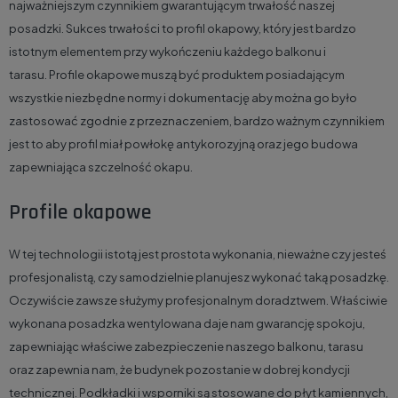
najważniejszym czynnikiem gwarantującym trwałość naszej
posadzki. Sukces trwałości to profil okapowy, który jest bardzo
istotnym elementem przy wykończeniu każdego balkonu i
tarasu. Profile okapowe muszą być produktem posiadającym
wszystkie niezbędne normy i dokumentację aby można go było
zastosować zgodnie z przeznaczeniem, bardzo ważnym czynnikiem
jest to aby profil miał powłokę antykorozyjną oraz jego budowa
zapewniająca szczelność okapu.
Profile okapowe
W tej technologii istotą jest prostota wykonania, nieważne czy jesteś
profesjonalistą, czy samodzielnie planujesz wykonać taką posadzkę.
Oczywiście zawsze służymy profesjonalnym doradztwem. Właściwie
wykonana posadzka wentylowana daje nam gwarancję spokoju,
zapewniając właściwe zabezpieczenie naszego balkonu, tarasu
oraz zapewnia nam, że budynek pozostanie w dobrej kondycji
technicznej. Podkładki i wsporniki są stosowane do płyt kamiennych,