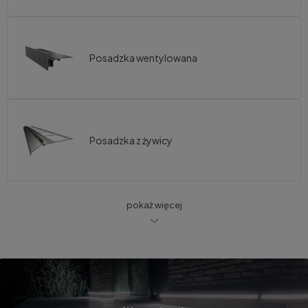
Posadzka wentylowana
Posadzka z żywicy
pokaż więcej