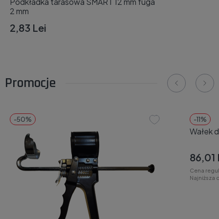
Podkładka tarasowa SMART 12 mm fuga
2 mm
2,83 Lei
Promocje
-50%
SPro
-11%
Wałek d
86,01 
Cena regu
Najniższa 