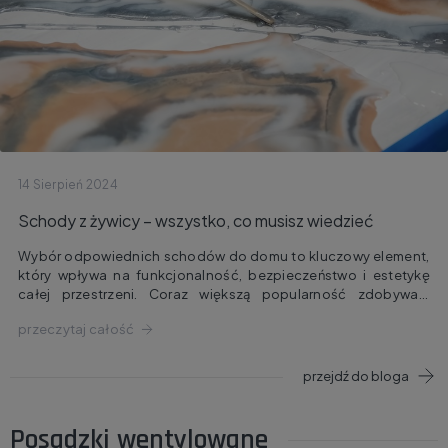
14 Sierpień 2024
Schody z żywicy – wszystko, co musisz wiedzieć
Wybór odpowiednich schodów do domu to kluczowy element,
który wpływa na funkcjonalność, bezpieczeństwo i estetykę
całej przestrzeni. Coraz większą popularność zdobywają
schody z żywicy, które łączą w sobie nowoczesny design,
przeczytaj całość
wyjątkową trwałość i łatwość w utrzymaniu. W tym artykule
przyjrzymy się bliżej zaletom schodów z żywicy, ich
zastosowaniom oraz kluczowym aspektom, na które warto
przejdź do bloga
zwrócić uwagę przy wyborze tego rozwiązania.
Posadzki wentylowane