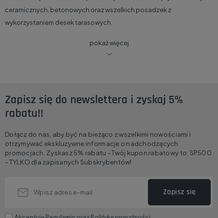
ceramicznych, betonowych oraz wszelkich posadzek z
wykorzystaniem desek tarasowych.
pokaż więcej
Zapisz się do newslettera i zyskaj 5%
rabatu!!
Dołącz do nas, aby być na bieżąco z wszelkimi nowościami i
otrzymywać ekskluzywne informacje o nadchodzących
promocjach. Zyskasz 5% rabatu - Twój kupon rabatowy to: SP500
- TYLKO dla zapisanych Subskrybentów!
Zapisz się
Akceptuję
Regulamin
oraz
Politykę prywatności