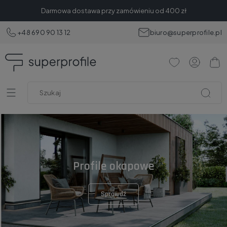
Darmowa dostawa przy zamówieniu od 400 zł
+48 690 90 13 12
biuro@superprofile.pl
Profile okapowe
Sprawdź