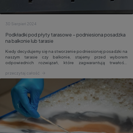
30 Sierpień 2024
Podkładki pod płyty tarasowe – podniesiona posadzka
na balkonie lub tarasie
Kiedy decydujemy się na stworzenie podniesionej posadzki na
naszym tarasie czy balkonie, stajemy przed wyborem
odpowiednich rozwiązań, które zagwarantują trwałość,
stabilność oraz estetykę. Jednym z kluczowych elementów są
przeczytaj całość
podkładki tarasowe pod nawierzchnię wentylowaną – małe, ale
niezwykle ważne komponenty, które odgrywają dużą rolę w
utrzymaniu jakości naszej przestrzeni zewnętrznej.