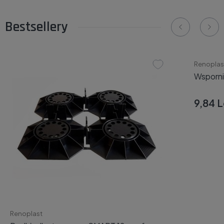
Bestsellery
Renoplas
Wsporn
9,84 L
Renoplast