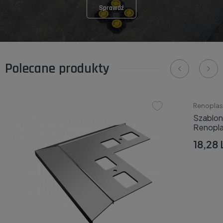
Sprawdź
Polecane produkty
Renoplas
Szablo
Renopla
18,28 