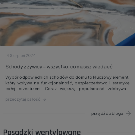
14 Sierpień 2024
Schody z żywicy – wszystko, co musisz wiedzieć
Wybór odpowiednich schodów do domu to kluczowy element,
który wpływa na funkcjonalność, bezpieczeństwo i estetykę
całej przestrzeni. Coraz większą popularność zdobywają
schody z żywicy, które łączą w sobie nowoczesny design,
przeczytaj całość
wyjątkową trwałość i łatwość w utrzymaniu. W tym artykule
przyjrzymy się bliżej zaletom schodów z żywicy, ich
zastosowaniom oraz kluczowym aspektom, na które warto
przejdź do bloga
zwrócić uwagę przy wyborze tego rozwiązania.
Posadzki wentylowane