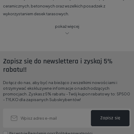
ceramicznych, betonowych oraz wszelkich posadzek z
wykorzystaniem desek tarasowych.
pokaż więcej
Zapisz się do newslettera i zyskaj 5%
rabatu!!
Dołącz do nas, aby być na bieżąco z wszelkimi nowościami i
otrzymywać ekskluzywne informacje o nadchodzących
promocjach. Zyskasz 5% rabatu - Twój kupon rabatowy to: SP500
- TYLKO dla zapisanych Subskrybentów!
Zapisz się
Akceptuję
Regulamin
oraz
Politykę prywatności