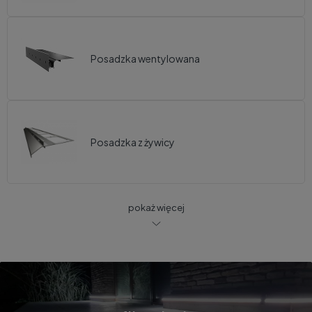
Posadzka wentylowana
Posadzka z żywicy
pokaż więcej