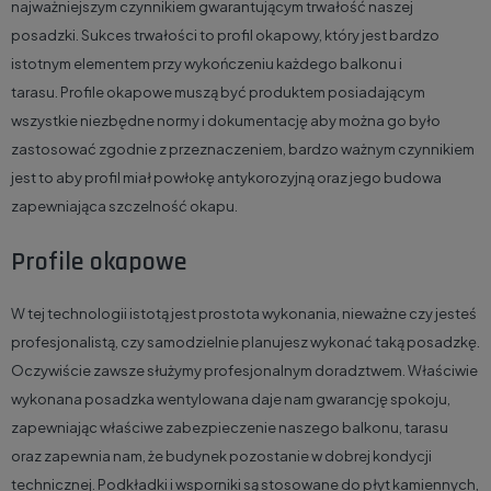
najważniejszym czynnikiem gwarantującym trwałość naszej
posadzki. Sukces trwałości to profil okapowy, który jest bardzo
istotnym elementem przy wykończeniu każdego balkonu i
tarasu. Profile okapowe muszą być produktem posiadającym
wszystkie niezbędne normy i dokumentację aby można go było
zastosować zgodnie z przeznaczeniem, bardzo ważnym czynnikiem
jest to aby profil miał powłokę antykorozyjną oraz jego budowa
zapewniająca szczelność okapu.
Profile okapowe
W tej technologii istotą jest prostota wykonania, nieważne czy jesteś
profesjonalistą, czy samodzielnie planujesz wykonać taką posadzkę.
Oczywiście zawsze służymy profesjonalnym doradztwem. Właściwie
wykonana posadzka wentylowana daje nam gwarancję spokoju,
zapewniając właściwe zabezpieczenie naszego balkonu, tarasu
oraz zapewnia nam, że budynek pozostanie w dobrej kondycji
technicznej. Podkładki i wsporniki są stosowane do płyt kamiennych,