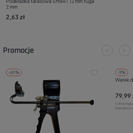
Podkładka tarasowa SMART 12 mm fuga
2 mm
2,63 zł
Promocje
-50%
SPro
-11%
Wałek d
79,99 
Cena regu
Najniższa 