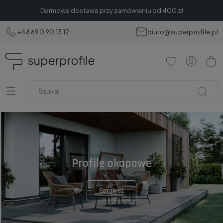
Darmowa dostawa przy zamówieniu od 400 zł
+48 690 90 13 12
biuro@superprofile.pl
Profile okapowe
Sprawdź