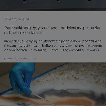
30 Sierpień 2024
Podkładki pod płyty tarasowe – podniesiona posadzka
na balkonie lub tarasie
Kiedy decydujemy się na stworzenie podniesionej posadzki na
naszym tarasie czy balkonie, stajemy przed wyborem
odpowiednich rozwiązań, które zagwarantują trwałość,
stabilność oraz estetykę. Jednym z kluczowych elementów są
przeczytaj całość
podkładki tarasowe pod nawierzchnię wentylowaną – małe, ale
niezwykle ważne komponenty, które odgrywają dużą rolę w
utrzymaniu jakości naszej przestrzeni zewnętrznej.