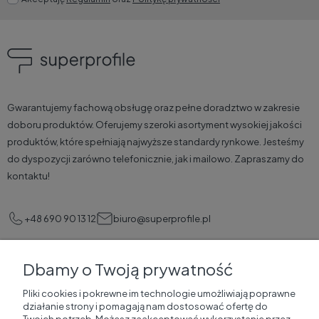
Gwarantujemy fachową obsługę oraz pełne doradztwo w zakresie
doboru produktów. Oferujemy szeroki asortyment wysokiej jakości
produktów, które spełniają najwyższe standardy rynkowe. Jesteśmy
do dyspozycji zarówno telefonicznie, jak i mailowo. Zapraszamy do
kontaktu!
+48 690 90 13 12
biuro@superprofile.pl
Dbamy o Twoją prywatność
Pomoc
Pliki cookies i pokrewne im technologie umożliwiają poprawne
działanie strony i pomagają nam dostosować ofertę do
Korzyści dla klientów